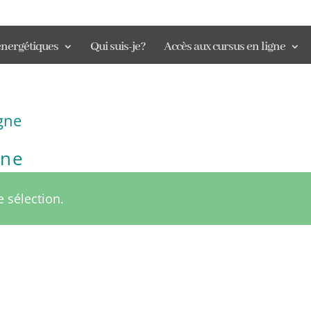
énergétiques
Qui suis-je?
Accès aux cursus en ligne
gne
gne
 sélection.