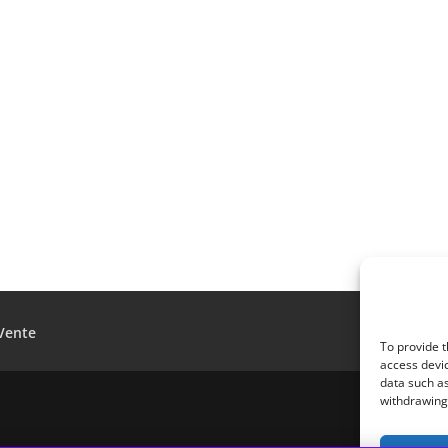
Vente
To provide t
access devic
data such as
withdrawing 