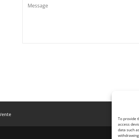
Vente
To provide t
access devic
data such as
withdrawing 