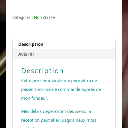
Pré-
commande
Catégorie :
Non classé
Pendentif
"Vénus"
en
Description
bronze
Avis (0)
massif
Description
Cette pré-commande me permettra de
passer moi-même commande auprès de
mon fondeur.
Mes délais dépendront des siens, la
réception peut aller jusqu’à deux mois