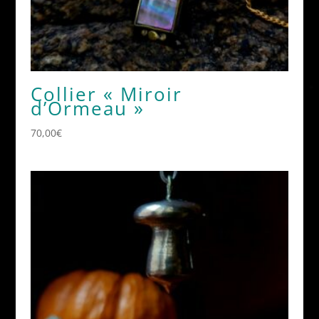
Collier « Miroir
d’Ormeau »
70,00
€