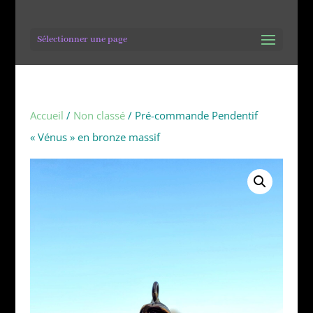
Sélectionner une page
Accueil
/
Non classé
/ Pré-commande Pendentif
« Vénus » en bronze massif