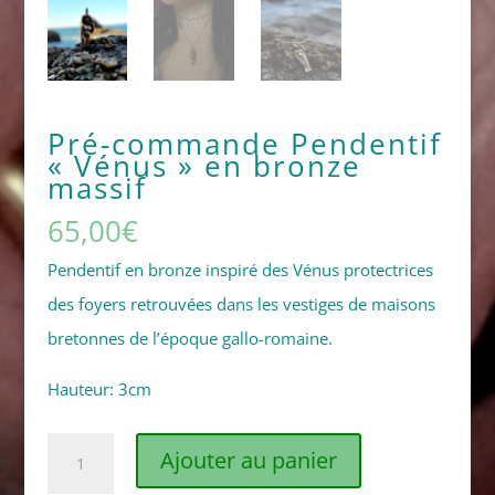
Pré-commande Pendentif
« Vénus » en bronze
massif
65,00
€
Pendentif en bronze inspiré des Vénus protectrices
des foyers retrouvées dans les vestiges de maisons
bretonnes de l’époque gallo-romaine.
Hauteur: 3cm
quantité
Ajouter au panier
de